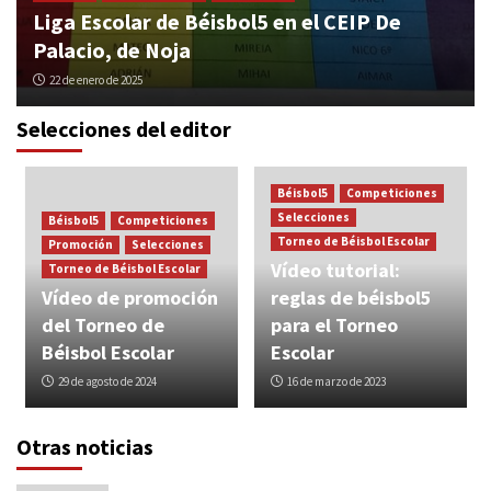
Liga Escolar de Béisbol5 en el CEIP De
Palacio, de Noja
22 de enero de 2025
Selecciones del editor
Béisbol5
Competiciones
Selecciones
Béisbol5
Competiciones
Torneo de Béisbol Escolar
Promoción
Selecciones
Vídeo tutorial:
Torneo de Béisbol Escolar
Vídeo de promoción
reglas de béisbol5
del Torneo de
para el Torneo
Béisbol Escolar
Escolar
29 de agosto de 2024
16 de marzo de 2023
Otras noticias