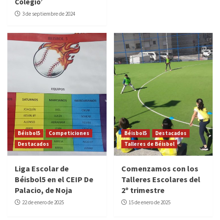
Colegio’
3 de septiembre de 2024
Béisbol5
Competiciones
Béisbol5
Destacados
Destacados
Talleres de Béisbol
Liga Escolar de
Comenzamos con los
Béisbol5 en el CEIP De
Talleres Escolares del
Palacio, de Noja
2º trimestre
22 de enero de 2025
15 de enero de 2025