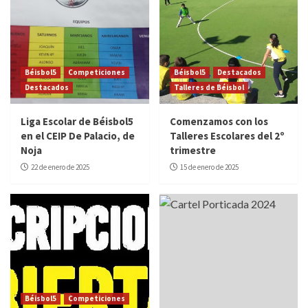
Béisbol5
Competiciones
Béisbol5
Destacados
Destacados
Talleres de Béisbol
Liga Escolar de Béisbol5
Comenzamos con los
en el CEIP De Palacio, de
Talleres Escolares del 2º
Noja
trimestre
22 de enero de 2025
15 de enero de 2025
Béisbol5
Competiciones