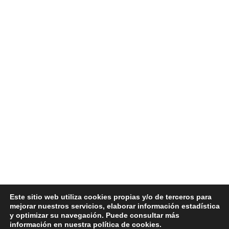
Paginación
Este sitio web utiliza cookies propias y/o de terceros para
1
2
3
4
…
24
Siguiente
mejorar nuestros servicios, elaborar información estadística
de
y optimizar su navegación. Puede consultar más
información en nuestra política de cookies.