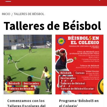
primario
INICIO
TALLERES DE BÉISBOL
Talleres de Béisbol
Béisbol5
Cursos
Destacados
Béisbol5
Destacados
Talleres de Béisbol
Talleres de Béisbol
Torneo de Béisbol Escolar
Comenzamos con los
Programa ‘Béisbol5 en
Talleres Escolares del
el Colegio’