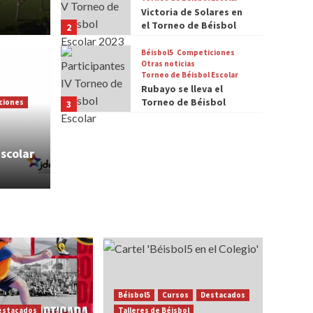
Victoria de Solares en
el Torneo de Béisbol
2
Escolar 2023
Béisbol5
Competiciones
Otras noticias
Torneo de Béisbol Escolar
Rubayo se lleva el
Béisbol
Béisbol5
Torneo de Béisbol
ciones
3
n los Talleres
Abie
Escolar 2022
2º trimestre
Torn
Escolar
13 de enero 
Béisbol5
Cursos
Destacados
estacados
Talleres de Béisbol