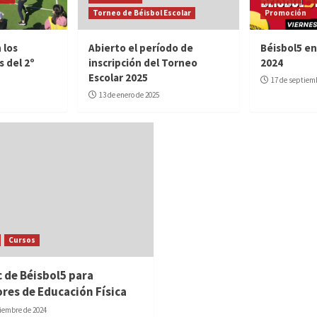
Torneo de Béisbol Escolar
Promoción
 los
Abierto el período de
Béisbol5 en
s del 2º
inscripción del Torneo
2024
Escolar 2025
17 de septiem
13 de enero de 2025
Cursos
ic de Béisbol5 para
res de Educación Física
tiembre de 2024