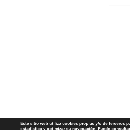
Este sitio web utiliza cookies propias y/o de terceros 
estadística y optimizar su navegación. Puede consultar
Copyri