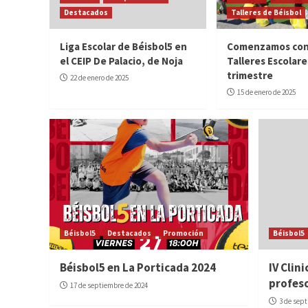
Destacados
Talleres de Béisbol
Liga Escolar de Béisbol5 en
Comenzamos con
el CEIP De Palacio, de Noja
Talleres Escolare
trimestre
22 de enero de 2025
15 de enero de 2025
Béisbol5
Destacados
Promoción
Béisbol5
Béisbol5 en La Porticada 2024
IV Clin
profeso
17 de septiembre de 2024
3 de sep