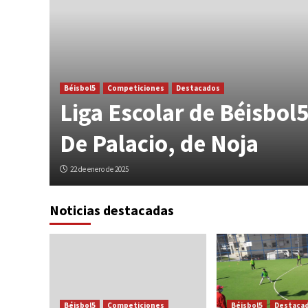
Béisbol5
Competiciones
Destacados
Liga Escolar de Béisbol5
De Palacio, de Noja
22 de enero de 2025
Noticias destacadas
Béisbol5
Competiciones
Béisbol5
Destaca