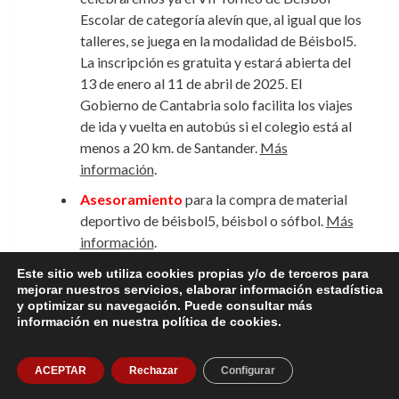
Escolar de categoría alevín que, al igual que los
talleres, se juega en la modalidad de Béisbol5.
La inscripción es gratuita y estará abierta del
13 de enero al 11 de abril de 2025. El
Gobierno de Cantabria solo facilita los viajes
de ida y vuelta en autobús si el colegio está al
menos a 20 km. de Santander.
Más
información
.
Asesoramiento
para la compra de material
deportivo de béisbol5, béisbol o sófbol.
Más
información
.
Este sitio web utiliza cookies propias y/o de terceros para
mejorar nuestros servicios, elaborar información estadística
y optimizar su navegación. Puede consultar más
información en nuestra política de cookies.
Copyright © Todos los derechos reservados FCBS
|
CoverNews
por AF themes.
ACEPTAR
Rechazar
Configurar