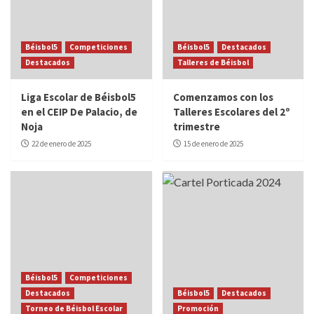
Béisbol5
Competiciones
Béisbol5
Destacados
Destacados
Talleres de Béisbol
Liga Escolar de Béisbol5
Comenzamos con los
en el CEIP De Palacio, de
Talleres Escolares del 2º
Noja
trimestre
22 de enero de 2025
15 de enero de 2025
Béisbol5
Competiciones
Destacados
Béisbol5
Destacados
Torneo de Béisbol Escolar
Promoción