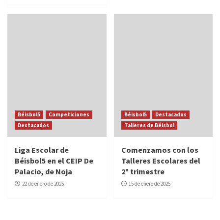
Béisbol5
Competiciones
Béisbol5
Destacados
Destacados
Talleres de Béisbol
Liga Escolar de
Comenzamos con los
Béisbol5 en el CEIP De
Talleres Escolares del
Palacio, de Noja
2º trimestre
22 de enero de 2025
15 de enero de 2025