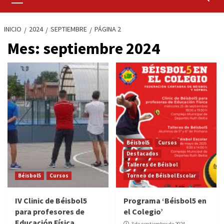
primario
INICIO
2024
SEPTIEMBRE
PÁGINA 2
Mes:
septiembre 2024
Béisbol5
Cursos
Destacados
Talleres de Béisbol
Béisbol5
Cursos
Torneo de Béisbol Escolar
IV Clinic de Béisbol5
Programa ‘Béisbol5 en
para profesores de
el Colegio’
Educación Física