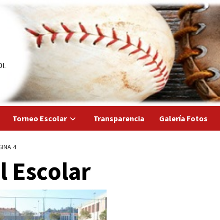
OL
Torneo Escolar
Transparencia
Galería Fotos
INA 4
l Escolar