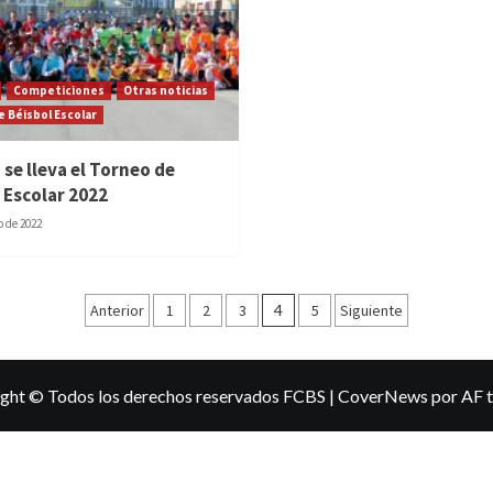
Competiciones
Otras noticias
 Béisbol Escolar
se lleva el Torneo de
 Escolar 2022
o de 2022
Paginación
Anterior
1
2
3
4
5
Siguiente
de
entradas
ght © Todos los derechos reservados FCBS
|
CoverNews
por AF 