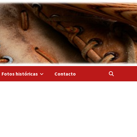
Fotos históricas
Contacto