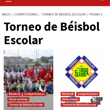
primario
INICIO
COMPETICIONES
TORNEO DE BÉISBOL ESCOLAR
PÁGINA 3
Torneo de Béisbol
Escolar
Béisbol5
Competiciones
Béisbol5
Competiciones
Otras noticias
Selecciones
Torneo de Béisbol Escolar
Torneo de Béisbol Escolar