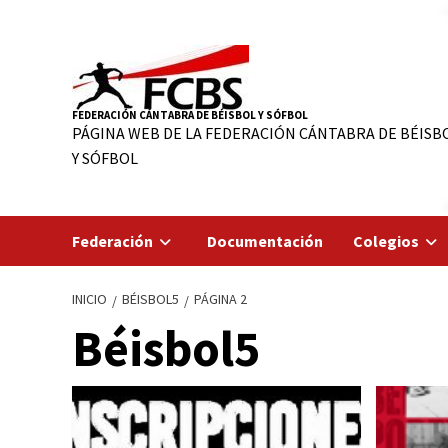
Saltar
al
contenido
FEDERACIÓN CÁNTABRA DE BÉISBOL Y SÓFBOL
PÁGINA WEB DE LA FEDERACIÓN CÁNTABRA DE BÉISB
Y SÓFBOL
Federación
Documentación
Colegios
INICIO
BÉISBOL5
PÁGINA 2
Béisbol5