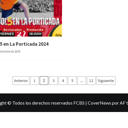
Destacados
Promoción
5 en La Porticada 2024
ptiembre de 2024
Paginación
Anterior
1
2
3
4
5
…
12
Siguiente
de
entradas
ght © Todos los derechos reservados FCBS
|
CoverNews
por AF 