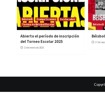
Béisbol5
Competiciones
Destacados
Torneo de Béisbol Escolar
Béisbol5
Abierto el período de inscripción
Béisbol
del Torneo Escolar 2025
17 de se
13 de enero de 2025
Copyri