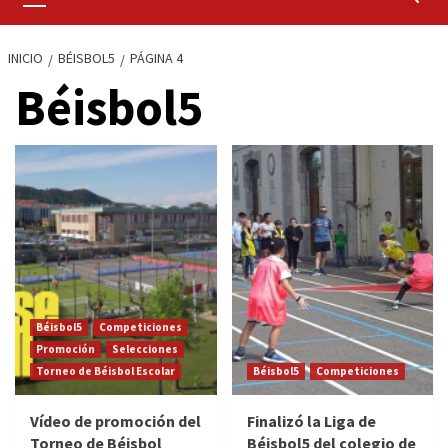
primario
INICIO
BÉISBOL5
PÁGINA 4
Béisbol5
Béisbol5
Competiciones
Promoción
Selecciones
Torneo de Béisbol Escolar
Béisbol5
Competiciones
Vídeo de promoción del
Finalizó la Liga de
Torneo de Béisbol
Béisbol5 del colegio de